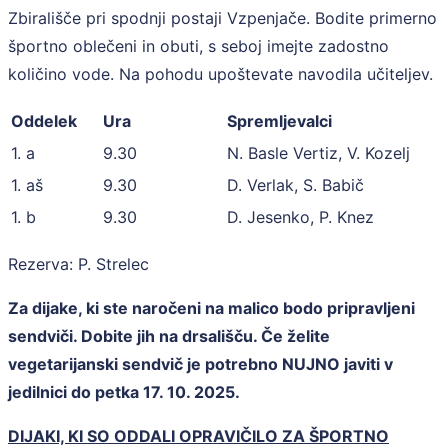
Zbirališče pri spodnji postaji Vzpenjače. Bodite primerno
športno oblečeni in obuti, s seboj imejte zadostno
količino vode. Na pohodu upoštevate navodila učiteljev.
Oddelek
Ura
Spremljevalci
1. a
9.30
N. Basle Vertiz, V. Kozelj
1. aš
9.30
D. Verlak, S. Babič
1. b
9.30
D. Jesenko, P. Knez
Rezerva: P. Strelec
Za dijake, ki ste naročeni na malico bodo pripravljeni
sendviči. Dobite jih na drsališču. Če želite
vegetarijanski sendvič je potrebno NUJNO javiti v
jedilnici do petka 17. 10. 2025.
DIJAKI, KI SO ODDALI OPRAVIČILO ZA ŠPORTNO