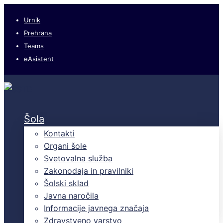
Urnik
Prehrana
Teams
eAsistent
Šola
Kontakti
Organi šole
Svetovalna služba
Zakonodaja in pravilniki
Šolski sklad
Javna naročila
Informacije javnega značaja
Zdravstveno varstvo