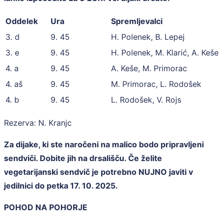
Oddelek
Ura
Spremljevalci
3. d
9. 45
H. Polenek, B. Lepej
3. e
9. 45
H. Polenek, M. Klarić, A. Keše
4. a
9. 45
A. Keše, M. Primorac
4. aš
9. 45
M. Primorac, L. Rodošek
4. b
9. 45
L. Rodošek, V. Rojs
Rezerva: N. Kranjc
Za dijake, ki ste naročeni na malico bodo pripravljeni
sendviči. Dobite jih na drsališču. Če želite
vegetarijanski sendvič je potrebno NUJNO javiti v
jedilnici do petka 17. 10. 2025.
POHOD NA POHORJE