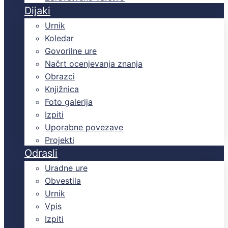
Dijaki
Urnik
Koledar
Govorilne ure
Načrt ocenjevanja znanja
Obrazci
Knjižnica
Foto galerija
Izpiti
Uporabne povezave
Projekti
Odrasli
Uradne ure
Obvestila
Urnik
Vpis
Izpiti