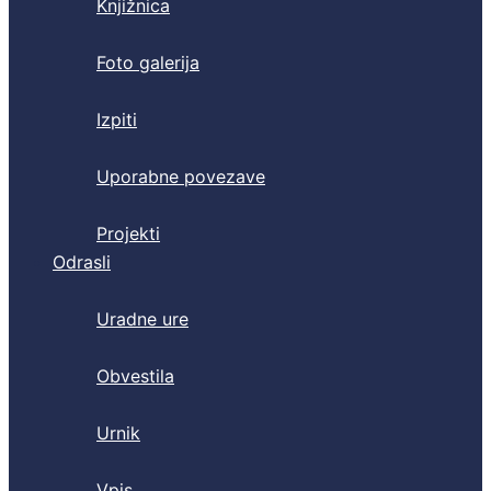
Knjižnica
Foto galerija
Izpiti
Uporabne povezave
Projekti
Odrasli
Uradne ure
Obvestila
Urnik
Vpis