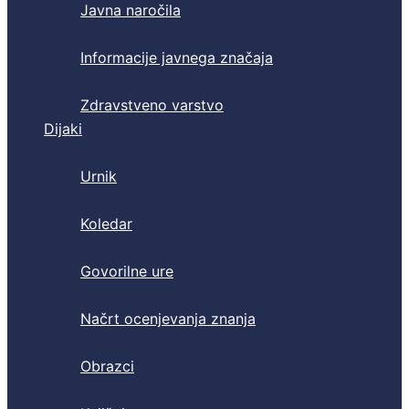
Javna naročila
Informacije javnega značaja
Zdravstveno varstvo
Dijaki
Urnik
Koledar
Govorilne ure
Načrt ocenjevanja znanja
Obrazci