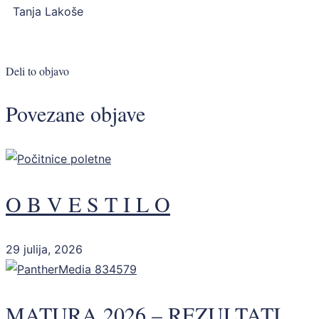
Tanja Lakoše
Deli to objavo
Povezane objave
O B V E S T I L O
29 julija, 2026
MATURA 2026 – REZULTATI